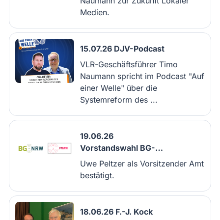
Naumann zur Zukunft Lokaler
Medien.
15.07.26 DJV-Podcast
VLR-Geschäftsführer Timo
Naumann spricht im Podcast "Auf
einer Welle" über die
Systemreform des ...
19.06.26
Vorstandswahl BG-
Verband
Uwe Peltzer als Vorsitzender Amt
bestätigt.
18.06.26 F.-J. Kock